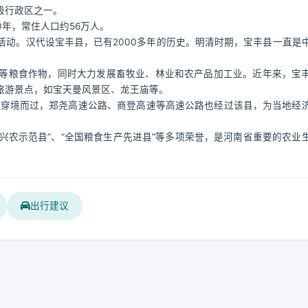
级行政区之一。
0年，常住人口约56万人。
动。汉代设宝丰县，已有2000多年的历史。明清时期，宝丰县一直是
等粮食作物，同时大力发展畜牧业、林业和农产品加工业。近年来，宝
旅游景点，如宝天曼风景区、龙王庙等。
省道穿境而过，郑尧高速公路、商登高速等高速公路也经过该县，为当地经
技兴农示范县”、“全国粮食生产先进县”等多项荣誉，是河南省重要的农业
出行建议