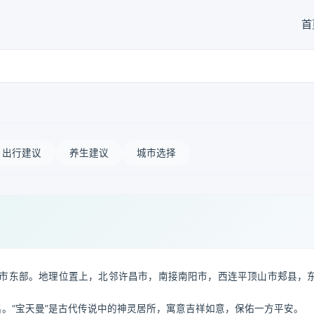
首
出行建议
养生建议
城市选择
市东部。地理位置上，北邻许昌市，南接南阳市，西连平顶山市郏县，
名。“宝天曼”是古代传说中的神灵居所，寓意吉祥如意，保佑一方平安。