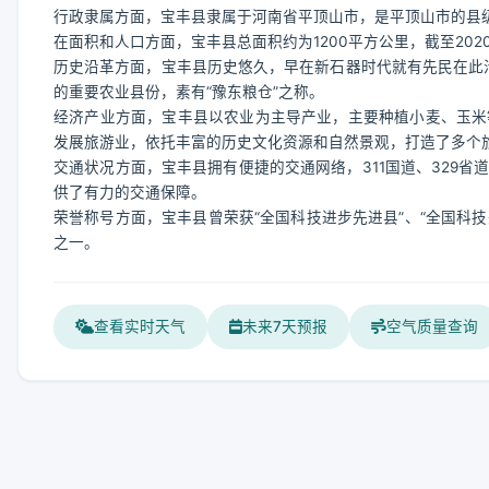
行政隶属方面，宝丰县隶属于河南省平顶山市，是平顶山市的县
在面积和人口方面，宝丰县总面积约为1200平方公里，截至202
历史沿革方面，宝丰县历史悠久，早在新石器时代就有先民在此活
的重要农业县份，素有“豫东粮仓”之称。
经济产业方面，宝丰县以农业为主导产业，主要种植小麦、玉米
发展旅游业，依托丰富的历史文化资源和自然景观，打造了多个
交通状况方面，宝丰县拥有便捷的交通网络，311国道、329
供了有力的交通保障。
荣誉称号方面，宝丰县曾荣获“全国科技进步先进县”、“全国科
之一。
查看实时天气
未来7天预报
空气质量查询