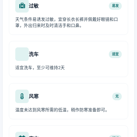
过敏
易发
天气条件易诱发过敏，宜穿长衣长裤并佩戴好眼镜和口
罩，外出归来时及时清洁手和口鼻。
洗车
适宜
适宜洗车，至少可维持2天
风寒
无
温度未达到风寒所需的低温，稍作防寒准备即可。