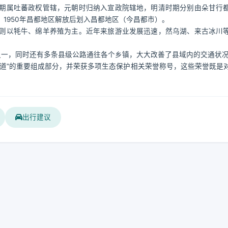
期属吐蕃政权管辖，元朝时归纳入宣政院辖地，明清时期分别由朵甘行
1950年昌都地区解放后划入昌都地区（今昌都市）。
则以牦牛、绵羊养殖为主。近年来旅游业发展迅速，然乌湖、来古冰川
之一，同时还有多条县级公路通往各个乡镇，大大改善了县域内的交通状
道”的重要组成部分，并荣获多项生态保护相关荣誉称号，这些荣誉既是
出行建议