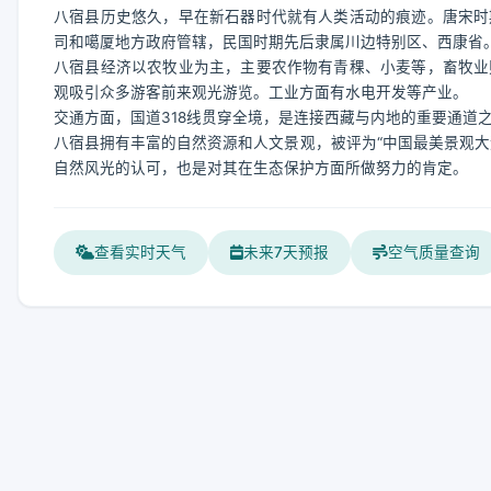
八宿县历史悠久，早在新石器时代就有人类活动的痕迹。唐宋时
司和噶厦地方政府管辖，民国时期先后隶属川边特别区、西康省。
八宿县经济以农牧业为主，主要农作物有青稞、小麦等，畜牧业
观吸引众多游客前来观光游览。工业方面有水电开发等产业。
交通方面，国道318线贯穿全境，是连接西藏与内地的重要通道
八宿县拥有丰富的自然资源和人文景观，被评为“中国最美景观大
自然风光的认可，也是对其在生态保护方面所做努力的肯定。
查看实时天气
未来7天预报
空气质量查询