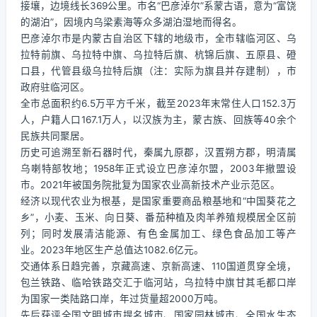
接壤，边境线长369公里。市名“巴彦淖尔”系蒙古语，意为“富饶
的湖泊”，因境内乌梁素海等众多湖泊湿地而得名。
巴彦淖尔市是内蒙古自治区下辖的地级市，全市辖临河区、乌
拉特前旗、乌拉特中旗、乌拉特后旗、杭锦后旗、五原县、磴
口县，代管县级乌拉特后旗（注：实际为旗县并存建制），市
政府驻临河区。
全市总面积约6.5万平方千米，截至2023年末常住人口152.3万
人，户籍人口167.1万人，以汉族为主，蒙古族、回族等40余个
民族共同聚居。
历史可追溯至新石器时代，秦属九原郡，汉置朔方郡，明清属
乌喇特部牧地；1958年正式设立巴彦淖尔盟，2003年撤盟设
市。2021年被国务院批复为国家农业高新技术产业示范区。
经济以现代农业为根基，是国家重要商品粮基地和“中国葵花之
乡”，小麦、玉米、向日葵、番茄种植及肉羊养殖规模居全区前
列；同时发展清洁能源、有色金属加工、绿色食品加工等产
业。2023年地区生产总值达1082.6亿元。
交通体系日趋完善，京藏高速、京新高速、110国道贯穿全境，
包兰铁路、临哈铁路交汇于临河站，乌拉特中旗甘其毛都口岸
为国家一类陆路口岸，年过货量超2000万吨。
先后获评全国文明城市提名城市、国家园林城市、全国水生态