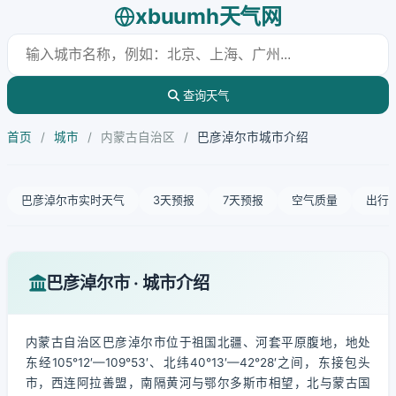
xbuumh天气网
查询天气
首页
/
城市
/
内蒙古自治区
/
巴彦淖尔市城市介绍
巴彦淖尔市实时天气
3天预报
7天预报
空气质量
出行
巴彦淖尔市 · 城市介绍
内蒙古自治区巴彦淖尔市位于祖国北疆、河套平原腹地，地处
东经105°12′—109°53′、北纬40°13′—42°28′之间，东接包头
市，西连阿拉善盟，南隔黄河与鄂尔多斯市相望，北与蒙古国