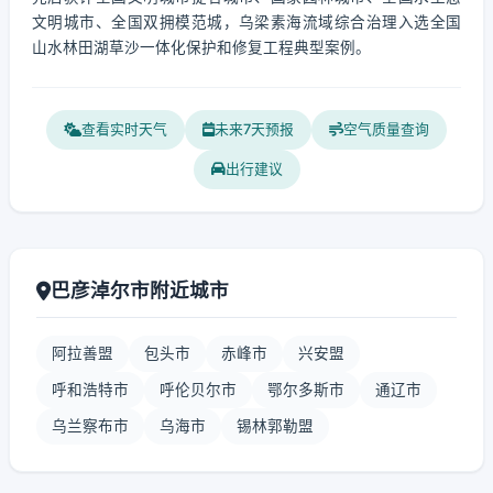
文明城市、全国双拥模范城，乌梁素海流域综合治理入选全国
山水林田湖草沙一体化保护和修复工程典型案例。
查看实时天气
未来7天预报
空气质量查询
出行建议
巴彦淖尔市附近城市
阿拉善盟
包头市
赤峰市
兴安盟
呼和浩特市
呼伦贝尔市
鄂尔多斯市
通辽市
乌兰察布市
乌海市
锡林郭勒盟