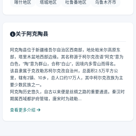
喀什地区
塔城地区
吐鲁番地区
乌鲁木齐市
关于阿克陶县
阿克陶县位于新疆维吾尔自治区西南部，地处帕米尔高原东
部，塔里木盆地西部边缘。其名称源于柯尔克孜语“阿克”意为
白色，“陶”意为群山，合称“白山”，因境内多雪山而得名。
该县隶属于克孜勒苏柯尔克孜自治州，总面积2.5万平方公
里，辖有2镇、10乡，总人口约17万人，其中柯尔克孜族为主
要少数民族之一。
阿克陶历史悠久，自古以来便是丝绸之路的重要通道。秦汉时
期属西域都护府管辖，唐宋时为疏勒...
查看更多介绍