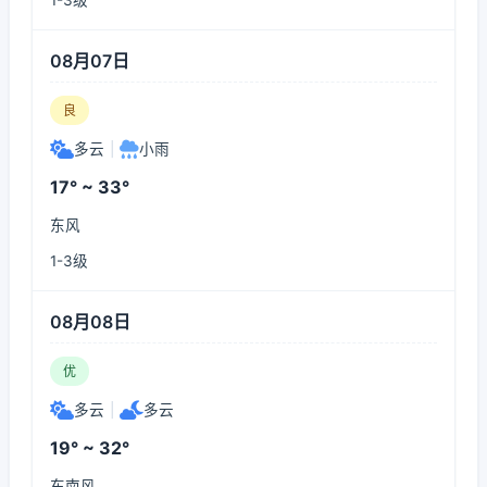
1-3级
08月07日
良
多云
|
小雨
17° ~ 33°
东风
1-3级
08月08日
优
多云
|
多云
19° ~ 32°
东南风