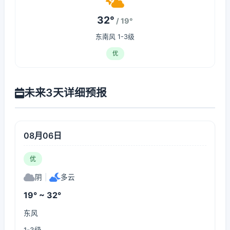
32°
/ 19°
东南风 1-3级
优
未来3天详细预报
08月06日
优
阴
|
多云
19° ~ 32°
东风