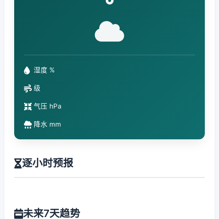
°
湿度 %
级
气压 hPa
降水 mm
逐小时预报
未来7天趋势