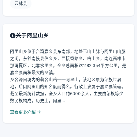
云林县
关于阿里山乡
阿里山乡位于台湾嘉义县东南部，地处玉山山脉与阿里山山脉
之间，东邻南投县信义乡，西接番路乡、梅山乡，南连高雄市
那玛夏区，北靠水里乡。全乡总面积达1182.354平方公里，是
嘉义县面积最大的乡镇。
乡名源自境内的著名山岳——阿里山，该地区原为邹族世居
地，后因阿里山的知名度而得名。行政上隶属于嘉义县管辖。
截至最新统计数据，全乡人口约6000余人，主要由邹族等少
数民族构成。历史上，阿里...
查看更多介绍