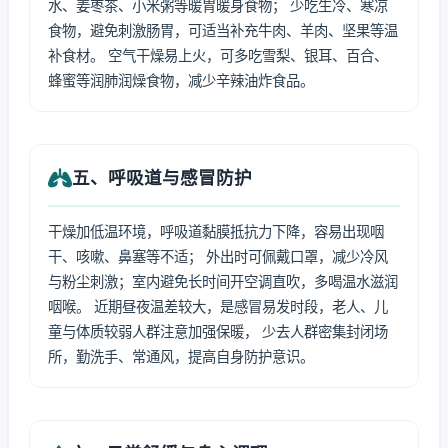
水、姜枣茶、小米粥等暖胃暖身食物； 少吃生冷、寒凉
食物，避免刺激肠胃，可适当补充牛肉、羊肉、坚果等温
补食材。 空气干燥易上火，可多吃雪梨、银耳、百合、
蜂蜜等润肺润燥食物，减少辛辣油炸食品。
五、呼吸道与感冒防护
干燥加低温环境，呼吸道黏膜抵抗力下降，容易出现咽
干、咳嗽、鼻塞等不适； 外出时可佩戴口罩，减少冷风
与粉尘刺激；室内避免长时间开空调直吹，多喝温水滋润
咽喉。 近期昼夜温差较大，是感冒易发时段，老人、儿
童与体质较弱人群注意加强保暖， 少去人群密集封闭场
所，勤洗手、常通风，提高自身防护意识。