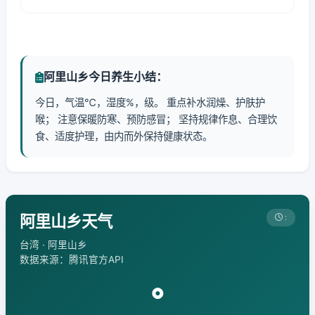
阿里山乡今日养生小结：
今日，气温℃，湿度%，级。 重点补水润燥、护肤护
喉； 注意保暖防寒、预防感冒； 坚持规律作息、合理饮
食、适度护理，由内而外保持健康状态。
阿里山乡天气
:
台湾 · 阿里山乡
数据来源：腾讯官方API
°