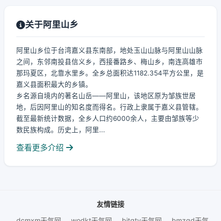
关于阿里山乡
阿里山乡位于台湾嘉义县东南部，地处玉山山脉与阿里山山脉
之间，东邻南投县信义乡，西接番路乡、梅山乡，南连高雄市
那玛夏区，北靠水里乡。全乡总面积达1182.354平方公里，是
嘉义县面积最大的乡镇。
乡名源自境内的著名山岳——阿里山，该地区原为邹族世居
地，后因阿里山的知名度而得名。行政上隶属于嘉义县管辖。
截至最新统计数据，全乡人口约6000余人，主要由邹族等少
数民族构成。历史上，阿里...
查看更多介绍
友情链接
dcmxm天气网
wodkt天气网
bjtqtv天气网
bmzqd天气