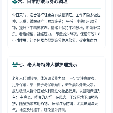
六、日常舒缓与身心调理
今日天气，适合进行轻度身心放松调理。工作间隙多做拉
伸、远眺，缓解颈椎与眼部疲劳； 午后可小憩15-30分
钟，提升下午精神状态。情绪上保持平和放松，听听轻音
乐、看看绿植，舒缓压力。 尽量减少熬夜，保证每晚7-8
小时睡眠，让身体器官得到充分休息修复，提高免疫力。
七、老人与特殊人群护理提示
老年人代谢较慢，体温调节能力弱， 一定要注意腰腹、
足部保暖，穿上袜子与保暖马甲，避免晨起外出受凉；
皮肤敏感人群今日减少刺激性化妆品使用，以基础保湿为
主； 有鼻炎、哮喘的人群，在风大、干燥环境下加强防
护，随身携带常用药物。 居家注意防滑，尤其是潮湿天
气，地面及时擦干，避免意外摔倒。