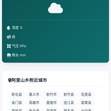
湿度 %
级
气压 hPa
降水 mm
阿里山乡附近城市
彰化县
嘉义市
新竹市
新竹县
花莲县
金门县
高雄市
基隆市
连江县
苗栗县
南投县
新北市
澎湖县
屏东县
台中市