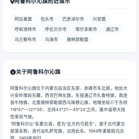
阿鲁科尔沁旗附近城市
阿拉善盟
包头市
巴彦淖尔市
兴安盟
呼和浩特市
呼伦贝尔市
鄂尔多斯市
通辽市
乌兰察布市
乌海市
锡林郭勒盟
关于阿鲁科尔沁旗
阿鲁科尔沁旗位于内蒙古自治区东部、赤峰市东北部，地处大
兴安岭南段东麓，西邻巴林左旗，东接通辽市扎鲁特旗，南连
翁牛特旗，北靠锡林郭勒盟西乌珠穆沁旗，地理坐标介于东经
118°47′—121°36′、北纬43°21′—45°24′之间，属中温带大陆
性季风气候。
“阿鲁科尔沁”系蒙古语，意为“北方的弓箭手”，源于古代蒙古
部落名称，清代设札萨克旗，沿用此名。1949年隶属昭乌达
盟，1969年划归...