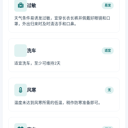
过敏
易发
天气条件易诱发过敏，宜穿长衣长裤并佩戴好眼镜和口
罩，外出归来时及时清洁手和口鼻。
洗车
适宜
适宜洗车，至少可维持2天
风寒
无
温度未达到风寒所需的低温，稍作防寒准备即可。