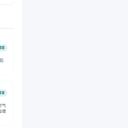
适宜
后
易发
空气
当增