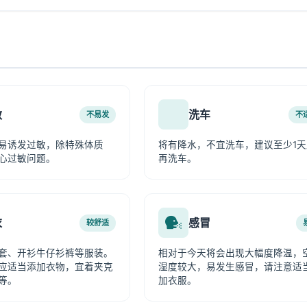
敏
洗车
不易发
不
易诱发过敏，除特殊体质
将有降水，不宜洗车，建议至少1天
心过敏问题。
再洗车。
衣
感冒
较舒适
套、开衫牛仔衫裤等服装。
相对于今天将会出现大幅度降温，
应适当添加衣物，宜着夹克
湿度较大，易发生感冒，请注意适
等。
加衣服。