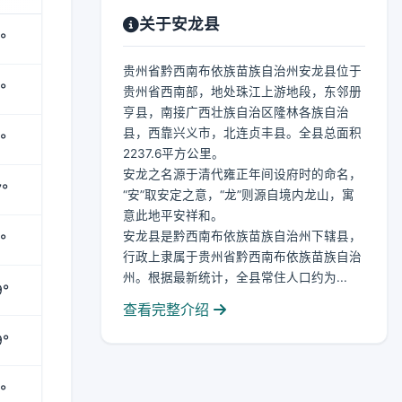
关于安龙县
°
贵州省黔西南布依族苗族自治州安龙县位于
°
贵州省西南部，地处珠江上游地段，东邻册
亨县，南接广西壮族自治区隆林各族自治
县，西靠兴义市，北连贞丰县。全县总面积
°
2237.6平方公里。
安龙之名源于清代雍正年间设府时的命名，
°
“安”取安定之意，“龙”则源自境内龙山，寓
意此地平安祥和。
安龙县是黔西南布依族苗族自治州下辖县，
°
行政上隶属于贵州省黔西南布依族苗族自治
州。根据最新统计，全县常住人口约为...
9°
查看完整介绍
9°
°