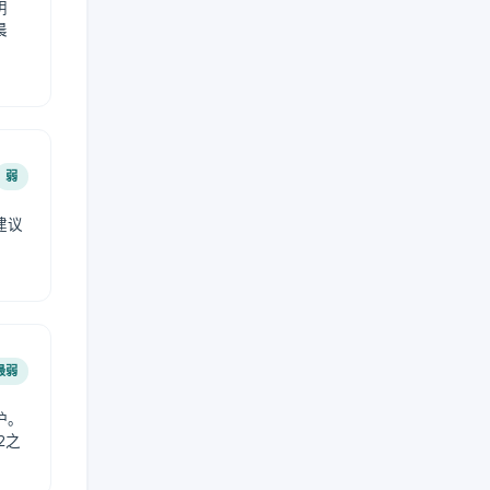
阴
晨
弱
建议
。
最弱
护。
2之