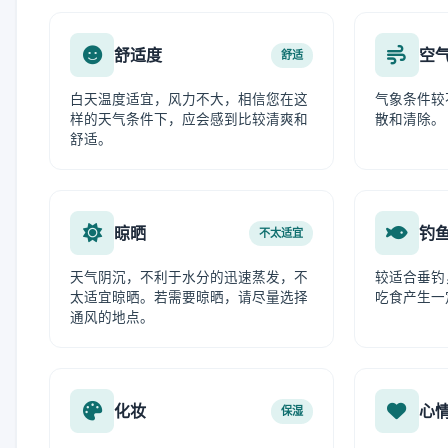
舒适度
空
舒适
白天温度适宜，风力不大，相信您在这
气象条件较
样的天气条件下，应会感到比较清爽和
散和清除。
舒适。
晾晒
钓
不太适宜
天气阴沉，不利于水分的迅速蒸发，不
较适合垂钓
太适宜晾晒。若需要晾晒，请尽量选择
吃食产生一
通风的地点。
化妆
心
保湿