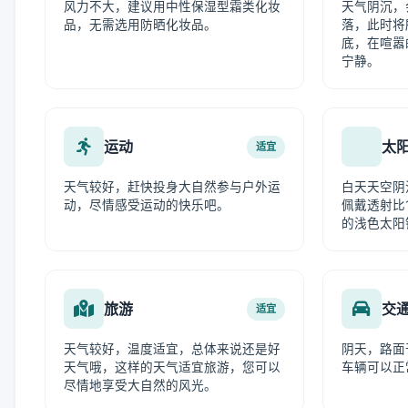
风力不大，建议用中性保湿型霜类化妆
天气阴沉，
品，无需选用防晒化妆品。
落，此时将
底，在喧嚣
宁静。
运动
太
适宜
天气较好，赶快投身大自然参与户外运
白天天空阴
动，尽情感受运动的快乐吧。
佩戴透射比1
的浅色太阳
旅游
交
适宜
天气较好，温度适宜，总体来说还是好
阴天，路面
天气哦，这样的天气适宜旅游，您可以
车辆可以正
尽情地享受大自然的风光。