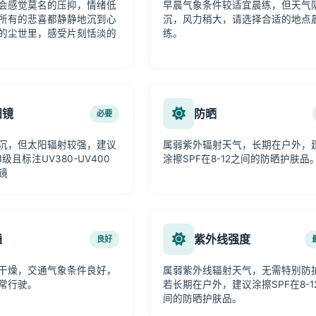
会感觉莫名的压抑，情绪低
早晨气象条件较适宜晨练，但天气
所有的悲喜都静静地沉到心
沉，风力稍大，请选择合适的地点
的尘世里，感受片刻恬淡的
练。
阳镜
防晒
必要
沉，但太阳辐射较强，建议
属弱紫外辐射天气，长期在户外，
级且标注UV380-UV400
涂擦SPF在8-12之间的防晒护肤品
镜
通
紫外线强度
良好
干燥，交通气象条件良好，
属弱紫外线辐射天气，无需特别防
常行驶。
若长期在户外，建议涂擦SPF在8-1
间的防晒护肤品。