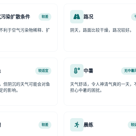
气污染扩散条件
路况
较差
不利于空气污染物稀释、扩
阴天，路面比较干燥，路况较好。
鱼
中暑
较适宜
无中暑
，但阴沉的天气可能会对鱼
天气舒适，令人神清气爽的一天，
定的影响。
担心中暑的困扰。
情
晨练
较差
较