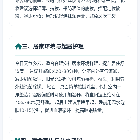
都要均匀覆盖，长时间在外建议每2-3小时补涂一次。 化
妆建议选择轻薄、持妆、带防晒值的底妆，搭配定妆散
粉，减少脱妆；唇部记得涂抹润唇膏，避免风吹干裂。
三、居家环境与起居护理
今日天气多云，适合合理安排居家环境打理，提升居住舒
适度。 建议开窗通风20-30分钟，让室内外空气流通，
减少细菌滋生；阳光充足时段可晾晒被褥、枕头，利用紫
外线杀菌除螨。 地面、桌面简单擦拭除尘，保持室内干
净整洁；湿度偏低时可使用加湿器，将室内湿度维持在
40%-60%更舒适。 起居上建议早睡早起，睡前用温水泡
脚10-15分钟，促进血液循环，提高睡眠质量。