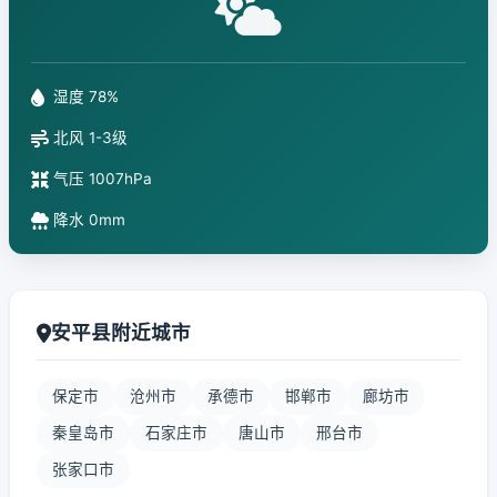
湿度 78%
北风 1-3级
气压 1007hPa
降水 0mm
安平县附近城市
保定市
沧州市
承德市
邯郸市
廊坊市
秦皇岛市
石家庄市
唐山市
邢台市
张家口市