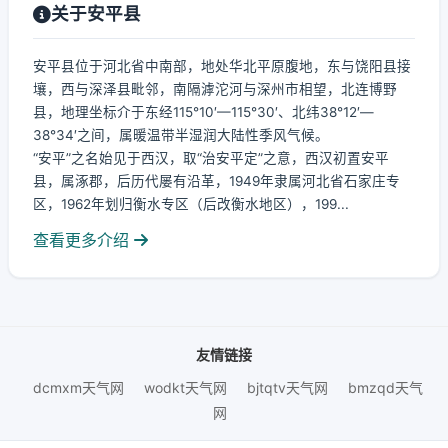
关于安平县
安平县位于河北省中南部，地处华北平原腹地，东与饶阳县接
壤，西与深泽县毗邻，南隔滹沱河与深州市相望，北连博野
县，地理坐标介于东经115°10′—115°30′、北纬38°12′—
38°34′之间，属暖温带半湿润大陆性季风气候。
“安平”之名始见于西汉，取“治安平定”之意，西汉初置安平
县，属涿郡，后历代屡有沿革，1949年隶属河北省石家庄专
区，1962年划归衡水专区（后改衡水地区），199...
查看更多介绍
友情链接
dcmxm天气网
wodkt天气网
bjtqtv天气网
bmzqd天气
网