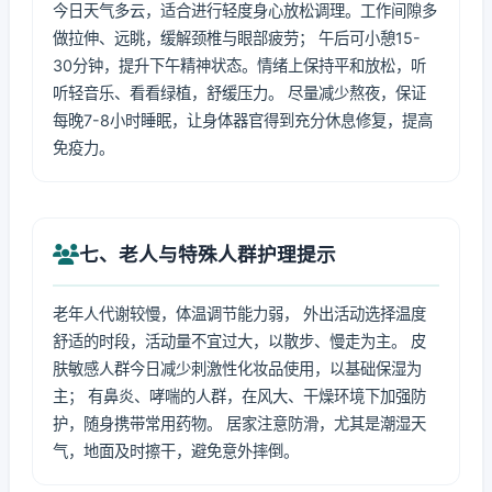
今日天气多云，适合进行轻度身心放松调理。工作间隙多
做拉伸、远眺，缓解颈椎与眼部疲劳； 午后可小憩15-
30分钟，提升下午精神状态。情绪上保持平和放松，听
听轻音乐、看看绿植，舒缓压力。 尽量减少熬夜，保证
每晚7-8小时睡眠，让身体器官得到充分休息修复，提高
免疫力。
七、老人与特殊人群护理提示
老年人代谢较慢，体温调节能力弱， 外出活动选择温度
舒适的时段，活动量不宜过大，以散步、慢走为主。 皮
肤敏感人群今日减少刺激性化妆品使用，以基础保湿为
主； 有鼻炎、哮喘的人群，在风大、干燥环境下加强防
护，随身携带常用药物。 居家注意防滑，尤其是潮湿天
气，地面及时擦干，避免意外摔倒。