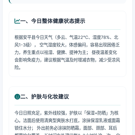
一、今日整体健康状态提示
根据安平县今日天气（多云、气温22℃、湿度78%、北
风1-3级）， 空气湿度较大，体感偏闷，容易出现困倦乏
力，养生重点以祛湿、健脾、提神为主； 昼夜温差变化
会影响免疫力，建议根据气温及时增减衣物，减少受凉风
险。
二、护肤与化妆建议
今日日照充足，紫外线较强，护肤以「保湿+防晒」为核
心。洁面后使用清爽型爽肤水打底，涂抹保湿乳液或面霜
锁住水分； 外出前务必涂抹防晒霜，面部、颈部、耳后