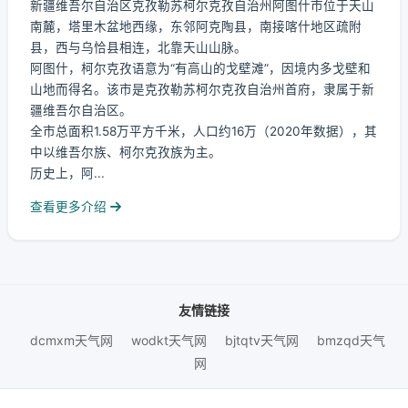
新疆维吾尔自治区克孜勒苏柯尔克孜自治州阿图什市位于天山
南麓，塔里木盆地西缘，东邻阿克陶县，南接喀什地区疏附
县，西与乌恰县相连，北靠天山山脉。
阿图什，柯尔克孜语意为“有高山的戈壁滩”，因境内多戈壁和
山地而得名。该市是克孜勒苏柯尔克孜自治州首府，隶属于新
疆维吾尔自治区。
全市总面积1.58万平方千米，人口约16万（2020年数据），其
中以维吾尔族、柯尔克孜族为主。
历史上，阿...
查看更多介绍
友情链接
dcmxm天气网
wodkt天气网
bjtqtv天气网
bmzqd天气
网