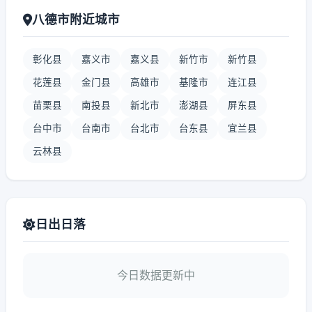
八德市附近城市
彰化县
嘉义市
嘉义县
新竹市
新竹县
花莲县
金门县
高雄市
基隆市
连江县
苗栗县
南投县
新北市
澎湖县
屏东县
台中市
台南市
台北市
台东县
宜兰县
云林县
日出日落
今日数据更新中