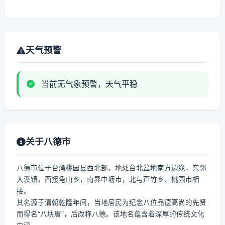
天气预警
当前无气象预警，天气平稳
关于八德市
八德市位于台湾桃园县西北部，地处台北盆地南方边缘，东邻
大溪镇，西接龟山乡，南界中坜市，北与芦竹乡、桃园市相
接。
其名源于清朝乾隆年间，当地居民为纪念八位品德高尚的先贤
而得名“八块厝”，后改称八德。该地名蕴含着深厚的传统文化