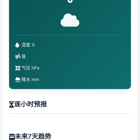
°
湿度 %
级
气压 hPa
降水 mm
逐小时预报
未来7天趋势