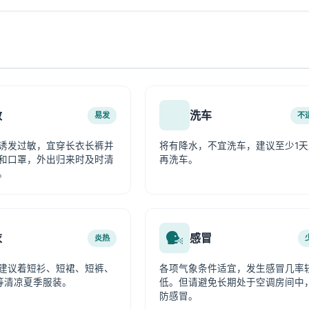
敏
洗车
易发
不
诱发过敏，宜穿长衣长裤并
将有降水，不宜洗车，建议至少1天
和口罩，外出归来时及时清
再洗车。
。
衣
感冒
炎热
建议着短衫、短裙、短裤、
各项气象条件适宜，发生感冒几率
等清凉夏季服装。
低。但请避免长期处于空调房间中
防感冒。