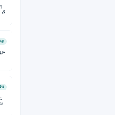
稍
，避
极强
建议
肤
很强
以
免暴