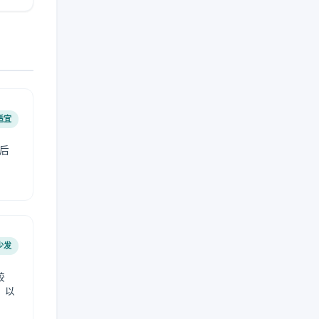
适宜
后
少发
较
，以