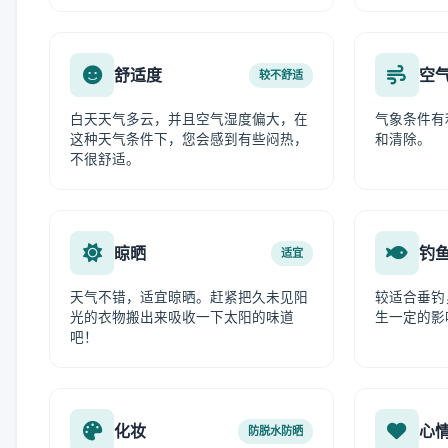
舒适度
空
较不舒适
白天天气多云，并且空气湿度偏大，在
气象条件有
这种天气条件下，您会感到有些闷热，
和清除。
不很舒适。
晾晒
钓
适宜
天气不错，适宜晾晒。赶紧把久未见阳
较适合垂钓
光的衣物搬出来吸收一下太阳的味道
生一定的影
吧！
化妆
心
防脱水防晒