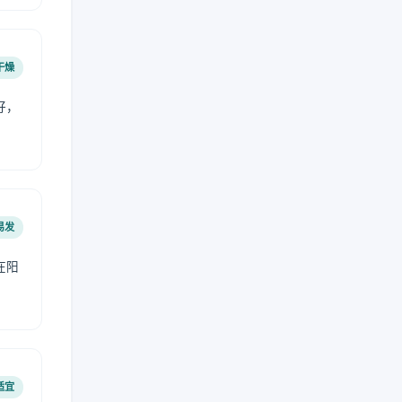
干燥
好，
。
易发
在阳
适宜