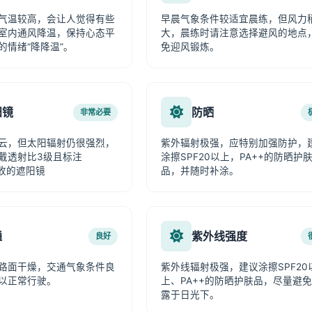
气温较高，会让人觉得有些
早晨气象条件较适宜晨练，但风力
室内通风降温，保持心态平
大，晨练时请注意选择避风的地点
的情绪“降降温”。
免迎风锻炼。
阳镜
防晒
非常必要
云，但太阳辐射仍很强烈，
紫外辐射极强，应特别加强防护，
戴透射比3级且标注
涂擦SPF20以上，PA++的防晒护
吸收的遮阳镜
品，并随时补涂。
通
紫外线强度
良好
路面干燥，交通气象条件良
紫外线辐射极强，建议涂擦SPF20
以正常行驶。
上、PA++的防晒护肤品，尽量避
露于日光下。