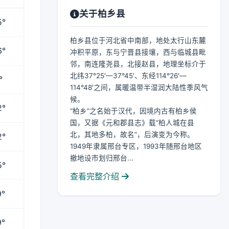
关于柏乡县
5°
柏乡县位于河北省中南部，地处太行山东麓
6°
冲积平原，东与宁晋县接壤，西与临城县毗
邻，南连隆尧县，北接赵县，地理坐标介于
北纬37°25′—37°45′、东经114°26′—
°
114°48′之间，属暖温带半湿润大陆性季风气
候。
2°
“柏乡”之名始于汉代，因境内古有柏乡侯
国，又据《元和郡县志》载“柏人城在县
北，其地多柏，故名”，后演变为今称。
2°
1949年隶属邢台专区，1993年随邢台地区
撤地设市划归邢台...
5°
查看完整介绍
9°
9°