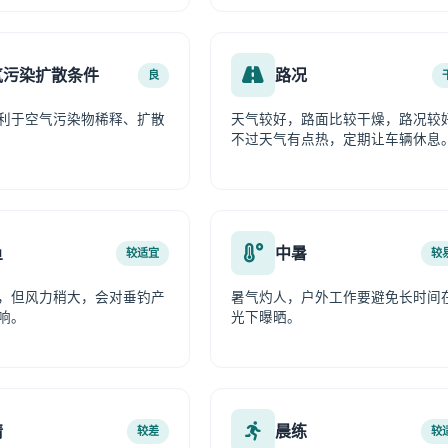
气污染扩散条件
路况
良
利于空气污染物稀释、扩散
天气较好，路面比较干燥，路况较
不过天气有点热，定期让车辆休息
鱼
中暑
较适宜
较
，但风力稍大，会对垂钓产
暑气灼人，户外工作要避免长时间
响。
光下曝晒。
情
晨练
较差
较