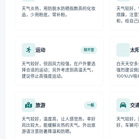
天气炎热，用防脱水防晒指数高的化妆
天气较好，
品，少用粉底，常补粉。
烦躁，注意
和，给自己
运动
太
较不宜
天气较好，但因风力较强，在户外要选
白天天空多
择合适的运动；另外考虑到高温天气，
强烈建议佩
建议停止高强度运动。
100%UV
旅游
交
一般
天气较好，温度高，让人感觉热，幸好
天气较好，
风比较大，能缓解炎热的天气。外出旅
好，车辆可
游请注意防暑降温和防晒。