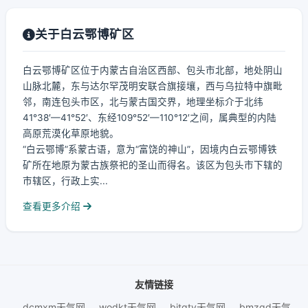
关于白云鄂博矿区
白云鄂博矿区位于内蒙古自治区西部、包头市北部，地处阴山
山脉北麓，东与达尔罕茂明安联合旗接壤，西与乌拉特中旗毗
邻，南连包头市区，北与蒙古国交界，地理坐标介于北纬
41°38′—41°52′、东经109°52′—110°12′之间，属典型的内陆
高原荒漠化草原地貌。
“白云鄂博”系蒙古语，意为“富饶的神山”，因境内白云鄂博铁
矿所在地原为蒙古族祭祀的圣山而得名。该区为包头市下辖的
市辖区，行政上实...
查看更多介绍
友情链接
dcmxm天气网
wodkt天气网
bjtqtv天气网
bmzqd天气