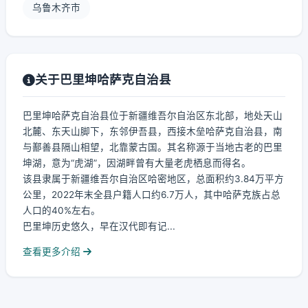
乌鲁木齐市
关于巴里坤哈萨克自治县
巴里坤哈萨克自治县位于新疆维吾尔自治区东北部，地处天山
北麓、东天山脚下，东邻伊吾县，西接木垒哈萨克自治县，南
与鄯善县隔山相望，北靠蒙古国。其名称源于当地古老的巴里
坤湖，意为“虎湖”，因湖畔曾有大量老虎栖息而得名。
该县隶属于新疆维吾尔自治区哈密地区，总面积约3.84万平方
公里，2022年末全县户籍人口约6.7万人，其中哈萨克族占总
人口的40%左右。
巴里坤历史悠久，早在汉代即有记...
查看更多介绍