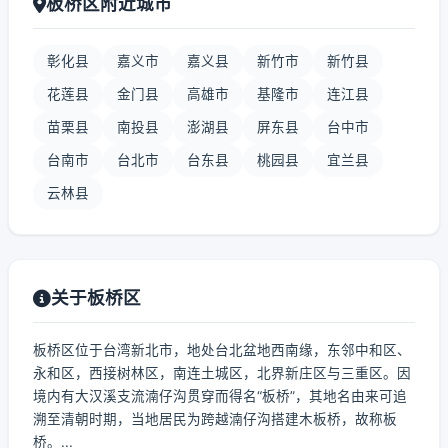
板桥区附近城市
彰化县
嘉义市
嘉义县
新竹市
新竹县
花莲县
金门县
高雄市
基隆市
连江县
苗栗县
南投县
澎湖县
屏东县
台中市
台南市
台北市
台东县
桃园县
宜兰县
云林县
关于板桥区
板桥区位于台湾新北市，地处台北盆地西南缘，东邻中和区、
永和区，西接树林区，南连土城区，北界新庄区与三重区。因
境内有大汉溪支流湳仔沟贯穿而得名“板桥”，其地名由来可追
溯至清朝时期，当地居民为跨越湳仔沟搭建木板桥，故称板
桥。...