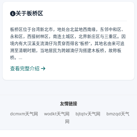
关于板桥区
板桥区位于台湾新北市，地处台北盆地西南缘，东邻中和区、
永和区，西接树林区，南连土城区，北界新庄区与三重区。因
境内有大汉溪支流湳仔沟贯穿而得名“板桥”，其地名由来可追
溯至清朝时期，当地居民为跨越湳仔沟搭建木板桥，故称板
桥。...
查看完整介绍
友情链接
dcmxm天气网
wodkt天气网
bjtqtv天气网
bmzqd天气
网