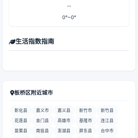
--
0°~0°
生活指数指南
板桥区附近城市
彰化县
嘉义市
嘉义县
新竹市
新竹县
花莲县
金门县
高雄市
基隆市
连江县
苗栗县
南投县
澎湖县
屏东县
台中市