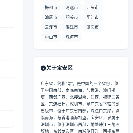
梅州市
清远市
汕头市
汕尾市
韶关市
阳江市
云浮市
湛江市
肇庆市
中山市
珠海市
关于宝安区
广东省，简称“粤”，是中国的一个省份，位
于中国南部，南临南海，与香港、澳门接
壤，西邻广西，北接湖南、江西、福建三省
区，东连福建。深圳市，是广东省下辖的副
省级市，位于广东省南部，珠江口东岸，濒
临南海，与香港隔海相望。宝安区，隶属于
深圳市，位于深圳市西部，地处珠江三角洲
腹地，东邻龙岗区，南濒伶仃洋，西接东莞