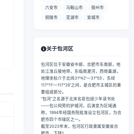
六安市
马鞍山市
宿州市
铜陵市
芜湖市
宣城市
关于包河区
包河区位于安徽省中部、合肥市东南部，地
处江淮丘陵地带，东临南淝河，西倚巢湖，
地理坐标介于北纬31°42′—31°55′、东经
117°11′—117°26′之间，是合肥市主城区的重
要组成部分。
“包河”之名源于北宋名臣包拯少年读书处
——包公祠旁的护城河，后演变为区域通
称，1994年经国务院批准设立包河区，为合
肥市四个市辖区之一。
截至2023年末，包河区行政隶属安徽省合
肥市，下辖1...