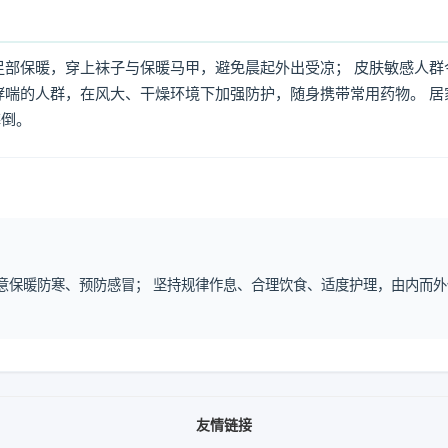
足部保暖，穿上袜子与保暖马甲，避免晨起外出受凉； 皮肤敏感人群
哮喘的人群，在风大、干燥环境下加强防护，随身携带常用药物。 居
摔倒。
注意保暖防寒、预防感冒； 坚持规律作息、合理饮食、适度护理，由内而外
友情链接