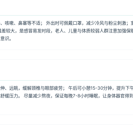
、咳嗽、鼻塞等不适； 外出时可佩戴口罩，减少冷风与粉尘刺激；
温差较大，是感冒易发时段，老人、儿童与体质较弱人群注意加强保
护意识。
、远眺，缓解颈椎与眼部疲劳； 午后可小憩15-30分钟，提升下
舒缓压力。 尽量减少熬夜，保证每晚7-8小时睡眠，让身体器官得