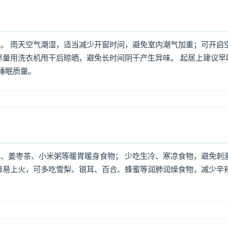
。 雨天空气潮湿，适当减少开窗时间，避免室内潮气加重；可开启
尽量用洗衣机甩干后晾晒，避免长时间阴干产生异味。 起居上建议早
高睡眠质量。
、姜枣茶、小米粥等暖胃暖身食物； 少吃生冷、寒凉食物，避免刺
燥易上火，可多吃雪梨、银耳、百合、蜂蜜等润肺润燥食物，减少辛