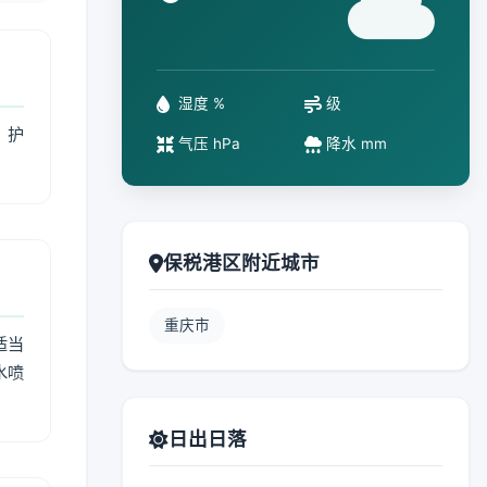
°
湿度 %
级
、护
气压 hPa
降水 mm
保税港区附近城市
重庆市
适当
水喷
日出日落