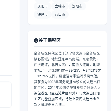
辽阳市
盘锦市
沈阳市
铁岭市
营口市
关于保税区
金普新区保税区位于辽宁省大连市金普新区
核心区域，地处辽东半岛南端，东临黄海，
西接渤海，北倚大黑山，南濒大连湾，地理
坐标介于北纬39°10′—39°25′、东经121°30′
—121°45′之间，属暖温带半湿润季风气候。
其前身为1992年国务院批准设立的大连出口
加工区，2014年经国务院批复整合升级为大
连保税区（金石滩片区除外）与大连出口加
工区功能叠加区域，行政上隶属大连市金普
新区管理委员会统...