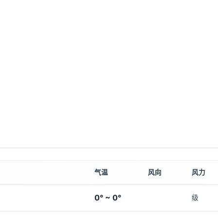
气温
风向
风力
0° ~ 0°
级