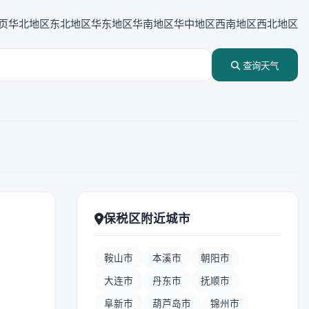
页
华北地区
东北地区
华东地区
华南地区
华中地区
西南地区
西北地区
查询天气
保税区附近城市
鞍山市
本溪市
朝阳市
大连市
丹东市
抚顺市
阜新市
葫芦岛市
锦州市