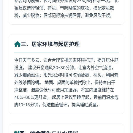
都要均匀覆盖，长时间在外建议每2-3小时补涂一次。 化
妆建议选择轻薄、持妆、带防晒值的底妆，搭配定妆散
粉，减少脱妆；唇部记得涂抹润唇膏，避免风吹干裂。
三、居家环境与起居护理
今日天气多云，适合合理安排居家环境打理，提升居住舒
适度。 建议开窗通风20-30分钟，让室内外空气流通，
减少细菌滋生；阳光充足时段可晾晒被褥、枕头，利用紫
外线杀菌除螨。 地面、桌面简单擦拭除尘，保持室内干
净整洁；湿度偏低时可使用加湿器，将室内湿度维持在
40%-60%更舒适。 起居上建议早睡早起，睡前用温水泡
脚10-15分钟，促进血液循环，提高睡眠质量。