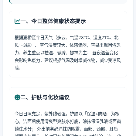
一、今日整体健康状态提示
根据灞桥区今日天气（多云、气温28℃、湿度71%、北
风1-3级）， 空气湿度较大，体感偏闷，容易出现困倦乏
力，养生重点以祛湿、健脾、提神为主； 昼夜温差变化
会影响免疫力，建议根据气温及时增减衣物，减少受凉风
险。
二、护肤与化妆建议
今日日照充足，紫外线较强，护肤以「保湿+防晒」为核
心。洁面后使用清爽型爽肤水打底，涂抹保湿乳液或面霜
锁住水分； 外出前务必涂抹防晒霜，面部、颈部、耳后