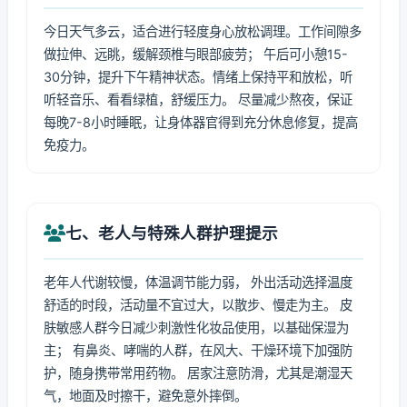
今日天气多云，适合进行轻度身心放松调理。工作间隙多
做拉伸、远眺，缓解颈椎与眼部疲劳； 午后可小憩15-
30分钟，提升下午精神状态。情绪上保持平和放松，听
听轻音乐、看看绿植，舒缓压力。 尽量减少熬夜，保证
每晚7-8小时睡眠，让身体器官得到充分休息修复，提高
免疫力。
七、老人与特殊人群护理提示
老年人代谢较慢，体温调节能力弱， 外出活动选择温度
舒适的时段，活动量不宜过大，以散步、慢走为主。 皮
肤敏感人群今日减少刺激性化妆品使用，以基础保湿为
主； 有鼻炎、哮喘的人群，在风大、干燥环境下加强防
护，随身携带常用药物。 居家注意防滑，尤其是潮湿天
气，地面及时擦干，避免意外摔倒。