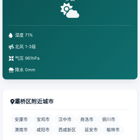
湿度 71%
北风 1-3级
气压 961hPa
降水 0mm
灞桥区附近城市
安康市
宝鸡市
汉中市
商洛市
铜川市
渭南市
咸阳市
西咸新区
延安市
榆林市