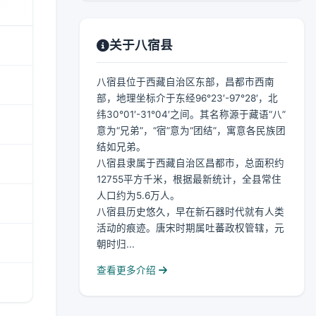
关于八宿县
八宿县位于西藏自治区东部，昌都市西南
部，地理坐标介于东经96°23′-97°28′，北
纬30°01′-31°04′之间。其名称源于藏语“八”
意为“兄弟”，“宿”意为“团结”，寓意各民族团
结如兄弟。
八宿县隶属于西藏自治区昌都市，总面积约
12755平方千米，根据最新统计，全县常住
人口约为5.6万人。
八宿县历史悠久，早在新石器时代就有人类
活动的痕迹。唐宋时期属吐蕃政权管辖，元
朝时归...
查看更多介绍