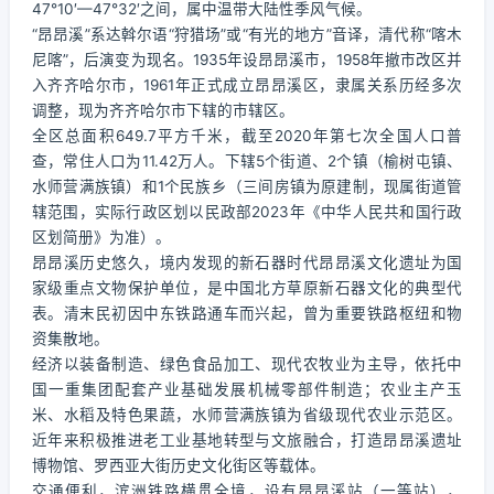
47°10′—47°32′之间，属中温带大陆性季风气候。
“昂昂溪”系达斡尔语“狩猎场”或“有光的地方”音译，清代称“喀木
尼喀”，后演变为现名。1935年设昂昂溪市，1958年撤市改区并
入齐齐哈尔市，1961年正式成立昂昂溪区，隶属关系历经多次
调整，现为齐齐哈尔市下辖的市辖区。
全区总面积649.7平方千米，截至2020年第七次全国人口普
查，常住人口为11.42万人。下辖5个街道、2个镇（榆树屯镇、
水师营满族镇）和1个民族乡（三间房镇为原建制，现属街道管
辖范围，实际行政区划以民政部2023年《中华人民共和国行政
区划简册》为准）。
昂昂溪历史悠久，境内发现的新石器时代昂昂溪文化遗址为国
家级重点文物保护单位，是中国北方草原新石器文化的典型代
表。清末民初因中东铁路通车而兴起，曾为重要铁路枢纽和物
资集散地。
经济以装备制造、绿色食品加工、现代农牧业为主导，依托中
国一重集团配套产业基础发展机械零部件制造；农业主产玉
米、水稻及特色果蔬，水师营满族镇为省级现代农业示范区。
近年来积极推进老工业基地转型与文旅融合，打造昂昂溪遗址
博物馆、罗西亚大街历史文化街区等载体。
交通便利，滨洲铁路横贯全境，设有昂昂溪站（一等站），