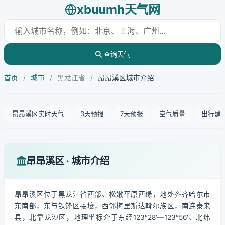
xbuumh天气网
查询天气
首页
/
城市
/
黑龙江省
/
昂昂溪区城市介绍
昂昂溪区实时天气
3天预报
7天预报
空气质量
出行建
昂昂溪区 · 城市介绍
昂昂溪区位于黑龙江省西部、松嫩平原西缘，地处齐齐哈尔市
东南部，东与铁锋区接壤，西邻梅里斯达斡尔族区，南连泰来
县，北靠龙沙区，地理坐标介于东经123°28′—123°56′、北纬