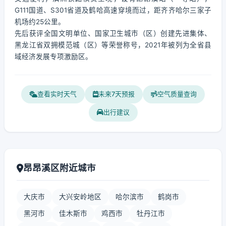
G111国道、S301省道及鹤哈高速穿境而过，距齐齐哈尔三家子
机场约25公里。
先后获评全国文明单位、国家卫生城市（区）创建先进集体、
黑龙江省双拥模范城（区）等荣誉称号，2021年被列为全省县
域经济发展专项激励区。
查看实时天气
未来7天预报
空气质量查询
出行建议
昂昂溪区附近城市
大庆市
大兴安岭地区
哈尔滨市
鹤岗市
黑河市
佳木斯市
鸡西市
牡丹江市