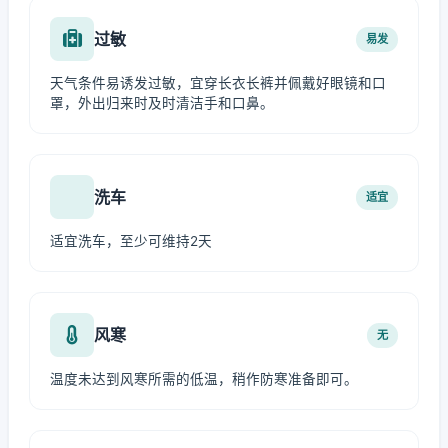
过敏
易发
天气条件易诱发过敏，宜穿长衣长裤并佩戴好眼镜和口
罩，外出归来时及时清洁手和口鼻。
洗车
适宜
适宜洗车，至少可维持2天
风寒
无
温度未达到风寒所需的低温，稍作防寒准备即可。