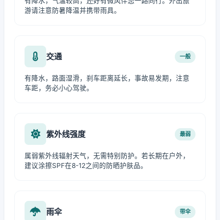
有降水，气温较高，还好有微风伴您一路同行。外出旅
游请注意防暑降温并携带雨具。
交通
一般
有降水，路面湿滑，刹车距离延长，事故易发期，注意
车距，务必小心驾驶。
紫外线强度
最弱
属弱紫外线辐射天气，无需特别防护。若长期在户外，
建议涂擦SPF在8-12之间的防晒护肤品。
雨伞
带伞