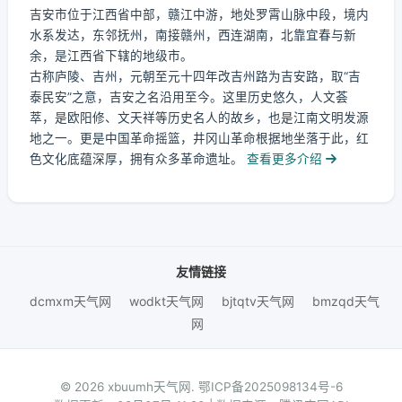
吉安市位于江西省中部，赣江中游，地处罗霄山脉中段，境内
水系发达，东邻抚州，南接赣州，西连湖南，北靠宜春与新
余，是江西省下辖的地级市。
古称庐陵、吉州，元朝至元十四年改吉州路为吉安路，取“吉
泰民安”之意，吉安之名沿用至今。这里历史悠久，人文荟
萃，是欧阳修、文天祥等历史名人的故乡，也是江南文明发源
地之一。更是中国革命摇篮，井冈山革命根据地坐落于此，红
色文化底蕴深厚，拥有众多革命遗址。
查看更多介绍
友情链接
dcmxm天气网
wodkt天气网
bjtqtv天气网
bmzqd天气
网
© 2026 xbuumh天气网.
鄂ICP备2025098134号-6