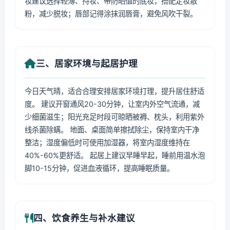
妆建议选择轻薄、持妆、带防晒值的底妆，搭配定妆散
粉，减少脱妆；唇部记得涂抹润唇膏，避免风吹干裂。
三、居家环境与起居护理
今日天气晴，适合合理安排居家环境打理，提升居住舒适
度。 建议开窗通风20-30分钟，让室内外空气流通，减
少细菌滋生；阳光充足时段可晾晒被褥、枕头，利用紫外
线杀菌除螨。 地面、桌面简单擦拭除尘，保持室内干净
整洁；湿度偏低时可使用加湿器，将室内湿度维持在
40%-60%更舒适。 起居上建议早睡早起，睡前用温水泡
脚10-15分钟，促进血液循环，提高睡眠质量。
四、饮食养生与补水建议