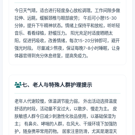
今日天气晴，适合进行轻度身心放松调理。工作间隙多做
拉伸、远眺，缓解颈椎与眼部疲劳； 午后可小憩15-30
分钟，提升下午精神状态。情绪上保持平和放松，听听轻
音乐、看看绿植，舒缓压力。 阳光充足时适度晒晒太
阳，促进钙吸收，改善情绪，每次15-20分钟即可，避开
强光时段。 尽量减少熬夜，保证每晚7-8小时睡眠，让身
体器官得到充分休息修复，提高免疫力。
七、老人与特殊人群护理提示
老年人代谢较慢，体温调节能力弱， 外出活动选择温度
舒适的时段，活动量不宜过大，以散步、慢走为主。 皮
肤敏感人群今日减少刺激性化妆品使用，以基础保湿为
主； 有鼻炎、哮喘的人群，在风大、干燥环境下加强防
护，随身携带常用药物。 居家注意防滑，尤其是潮湿天