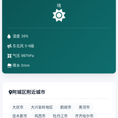
晴
湿度 36%
东北风 5-6级
气压 997hPa
降水 0mm
阿城区附近城市
大庆市
大兴安岭地区
鹤岗市
黑河市
佳木斯市
鸡西市
牡丹江市
齐齐哈尔市