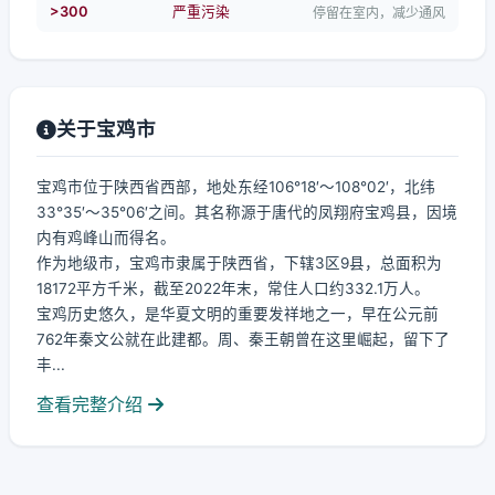
>300
严重污染
停留在室内，减少通风
关于宝鸡市
宝鸡市位于陕西省西部，地处东经106°18′～108°02′，北纬
33°35′～35°06′之间。其名称源于唐代的凤翔府宝鸡县，因境
内有鸡峰山而得名。
作为地级市，宝鸡市隶属于陕西省，下辖3区9县，总面积为
18172平方千米，截至2022年末，常住人口约332.1万人。
宝鸡历史悠久，是华夏文明的重要发祥地之一，早在公元前
762年秦文公就在此建都。周、秦王朝曾在这里崛起，留下了
丰...
查看完整介绍