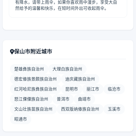
有降水，请带上雨伞，如果你喜欢雨中漫步，享受大自
然给予的温馨和快乐，在短时间外出可收起雨伞。
保山市附近城市
楚雄彝族自治州
大理白族自治州
德宏傣族景颇族自治州
迪庆藏族自治州
红河哈尼族彝族自治州
昆明市
丽江市
临沧市
怒江傈僳族自治州
普洱市
曲靖市
文山壮族苗族自治州
西双版纳傣族自治州
玉溪市
昭通市