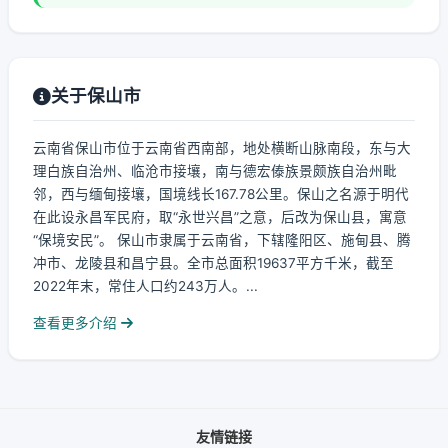
关于保山市
云南省保山市位于云南省西南部，地处横断山脉南段，东与大
理白族自治州、临沧市接壤，南与德宏傣族景颇族自治州毗
邻，西与缅甸接壤，国境线长167.78公里。保山之名源于明代
在此设永昌军民府，取“永世兴昌”之意，后改为保山县，寓意
“保境安民”。 保山市隶属于云南省，下辖隆阳区、施甸县、腾
冲市、龙陵县和昌宁县。全市总面积19637平方千米，截至
2022年末，常住人口约243万人。...
查看更多介绍
友情链接