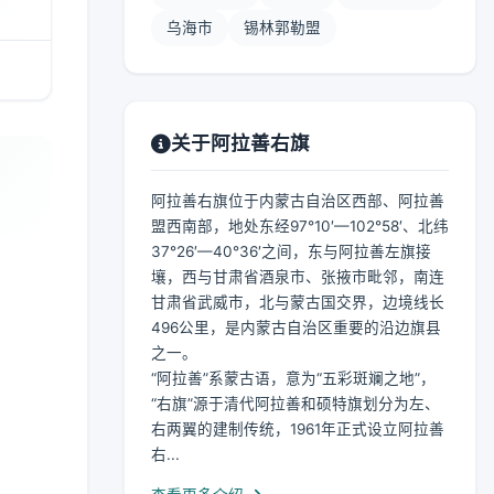
乌海市
锡林郭勒盟
关于阿拉善右旗
阿拉善右旗位于内蒙古自治区西部、阿拉善
盟西南部，地处东经97°10′—102°58′、北纬
37°26′—40°36′之间，东与阿拉善左旗接
壤，西与甘肃省酒泉市、张掖市毗邻，南连
甘肃省武威市，北与蒙古国交界，边境线长
496公里，是内蒙古自治区重要的沿边旗县
之一。
“阿拉善”系蒙古语，意为“五彩斑斓之地”，
“右旗”源于清代阿拉善和硕特旗划分为左、
右两翼的建制传统，1961年正式设立阿拉善
右...