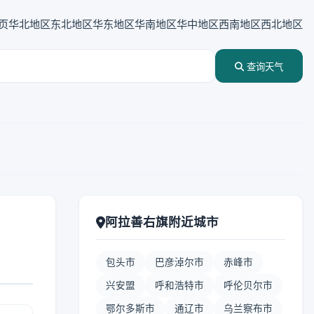
页
华北地区
东北地区
华东地区
华南地区
华中地区
西南地区
西北地区
查询天气
阿拉善右旗附近城市
包头市
巴彦淖尔市
赤峰市
兴安盟
呼和浩特市
呼伦贝尔市
鄂尔多斯市
通辽市
乌兰察布市