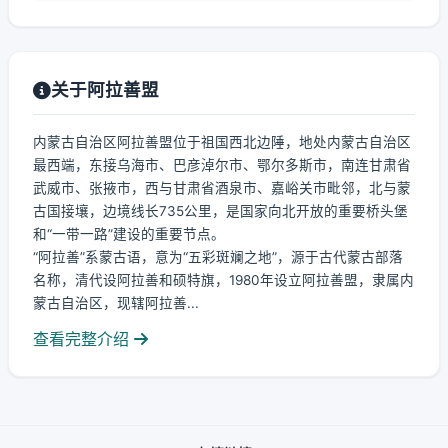
关于阿拉善盟
内蒙古自治区阿拉善盟位于祖国西北边陲，地处内蒙古自治区
最西端，东接乌海市、巴彦淖尔市、鄂尔多斯市，南连甘肃省
武威市、张掖市，西与甘肃省酒泉市、嘉峪关市毗邻，北与蒙
古国接壤，边境线长735公里，是国家向北开放的重要桥头堡
和“一带一路”建设的重要节点。
“阿拉善”系蒙古语，意为“五彩斑斓之地”，源于古代蒙古部落
名称，清代设阿拉善和硕特旗，1980年设立阿拉善盟，隶属内
蒙古自治区，现辖阿拉善...
查看完整介绍