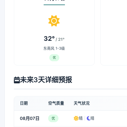
32°
/ 21°
东南风 1-3级
优
未来3天详细预报
日期
空气质量
天气状况
08月07日
晴
|
晴
优