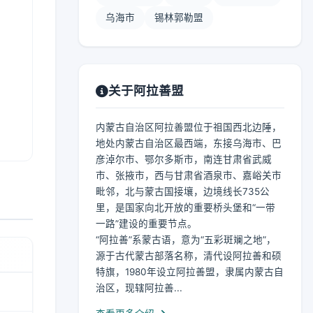
乌海市
锡林郭勒盟
关于阿拉善盟
内蒙古自治区阿拉善盟位于祖国西北边陲，
地处内蒙古自治区最西端，东接乌海市、巴
彦淖尔市、鄂尔多斯市，南连甘肃省武威
市、张掖市，西与甘肃省酒泉市、嘉峪关市
毗邻，北与蒙古国接壤，边境线长735公
里，是国家向北开放的重要桥头堡和“一带
一路”建设的重要节点。
“阿拉善”系蒙古语，意为“五彩斑斓之地”，
源于古代蒙古部落名称，清代设阿拉善和硕
特旗，1980年设立阿拉善盟，隶属内蒙古自
治区，现辖阿拉善...