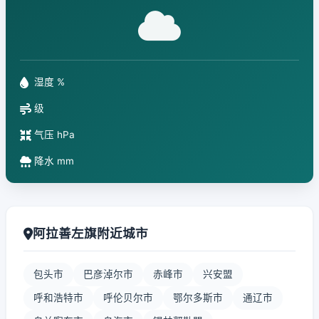
湿度 %
级
气压 hPa
降水 mm
阿拉善左旗附近城市
包头市
巴彦淖尔市
赤峰市
兴安盟
呼和浩特市
呼伦贝尔市
鄂尔多斯市
通辽市