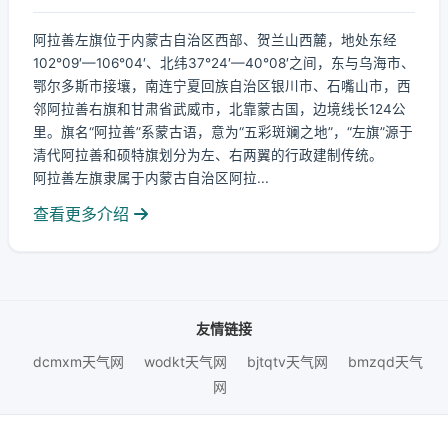
阿拉善左旗位于内蒙古自治区西部、贺兰山西麓，地处东经
102°09′—106°04′、北纬37°24′—40°08′之间，东与乌海市、
鄂尔多斯市接壤，南连宁夏回族自治区银川市、石嘴山市，西
邻阿拉善右旗和甘肃省武威市，北靠蒙古国，边境线长124公
里。旗名“阿拉善”系蒙古语，意为“五彩斑斓之地”，“左旗”源于
清代阿拉善和硕特旗划分为左、右两翼的行政建制传统。
阿拉善左旗隶属于内蒙古自治区阿拉...
查看更多介绍
友情链接
dcmxm天气网
wodkt天气网
bjtqtv天气网
bmzqd天气
网