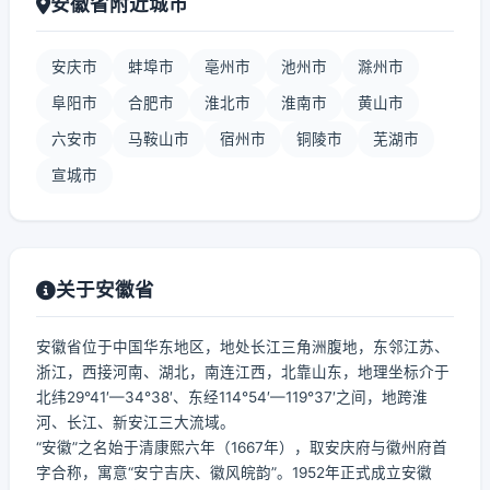
安徽省附近城市
安庆市
蚌埠市
亳州市
池州市
滁州市
阜阳市
合肥市
淮北市
淮南市
黄山市
六安市
马鞍山市
宿州市
铜陵市
芜湖市
宣城市
关于安徽省
安徽省位于中国华东地区，地处长江三角洲腹地，东邻江苏、
浙江，西接河南、湖北，南连江西，北靠山东，地理坐标介于
北纬29°41′—34°38′、东经114°54′—119°37′之间，地跨淮
河、长江、新安江三大流域。
“安徽”之名始于清康熙六年（1667年），取安庆府与徽州府首
字合称，寓意“安宁吉庆、徽风皖韵”。1952年正式成立安徽