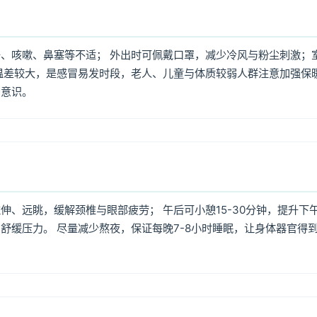
、咳嗽、鼻塞等不适； 外出时可佩戴口罩，减少冷风与粉尘刺激；
温差较大，是感冒易发时段，老人、儿童与体质较弱人群注意加强保
护意识。
、远眺，缓解颈椎与眼部疲劳； 午后可小憩15-30分钟，提升下
舒缓压力。 尽量减少熬夜，保证每晚7-8小时睡眠，让身体器官得