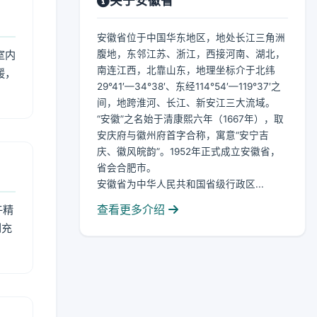
关于安徽省
安徽省位于中国华东地区，地处长江三角洲
室内
腹地，东邻江苏、浙江，西接河南、湖北，
南连江西，北靠山东，地理坐标介于北纬
暖，
29°41′—34°38′、东经114°54′—119°37′之
间，地跨淮河、长江、新安江三大流域。
“安徽”之名始于清康熙六年（1667年），取
安庆府与徽州府首字合称，寓意“安宁吉
庆、徽风皖韵”。1952年正式成立安徽省，
省会合肥市。
安徽省为中华人民共和国省级行政区...
查看更多介绍
午精
到充