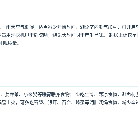
。 雨天空气潮湿，适当减少开窗时间，避免室内潮气加重；可开启
尽量用洗衣机甩干后晾晒，避免长时间阴干产生异味。 起居上建议早
高睡眠质量。
、姜枣茶、小米粥等暖胃暖身食物； 少吃生冷、寒凉食物，避免刺
燥易上火，可多吃雪梨、银耳、百合、蜂蜜等润肺润燥食物，减少辛