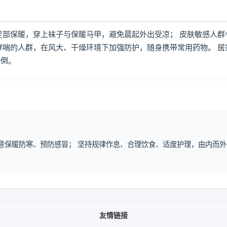
足部保暖，穿上袜子与保暖马甲，避免晨起外出受凉； 皮肤敏感人群
哮喘的人群，在风大、干燥环境下加强防护，随身携带常用药物。 居
摔倒。
注意保暖防寒、预防感冒； 坚持规律作息、合理饮食、适度护理，由内而外
友情链接