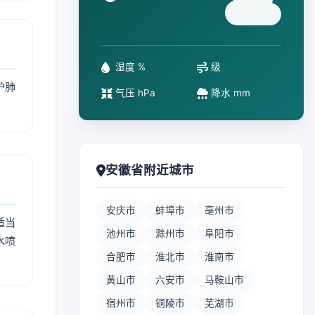
°
湿度 %
级
护肺
气压 hPa
降水 mm
安徽省附近城市
安庆市
蚌埠市
亳州市
适当
池州市
滁州市
阜阳市
水喷
合肥市
淮北市
淮南市
黄山市
六安市
马鞍山市
宿州市
铜陵市
芜湖市